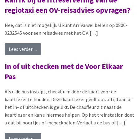
regiotaxi een OV-reisadvies opvragen?
Nee, dat is niet mogelijk. U kunt Arriva wel bellen op 0800-
0232545 voor een reisadvies met het OV. […]
from Kan ik bij de ritreservering van de regiota
Lees verder…
In of uit checken met de Voor Elkaar
Pas
Als u de bus instapt, checkt u in door de kaart voor de
kaartlezer te houden. Deze kaartlezer geeft ook altijd aan of
het in- of uitchecken is gelukt. De chauffeur zit naast de
kaartlezer en kan u hiermee helpen. Op het treinstation doet
u dat bij poortjes of incheckpalen. Verlaat u de bus of […]
from In of uit checken met de Voor Elkaar Pas
Lees verder…