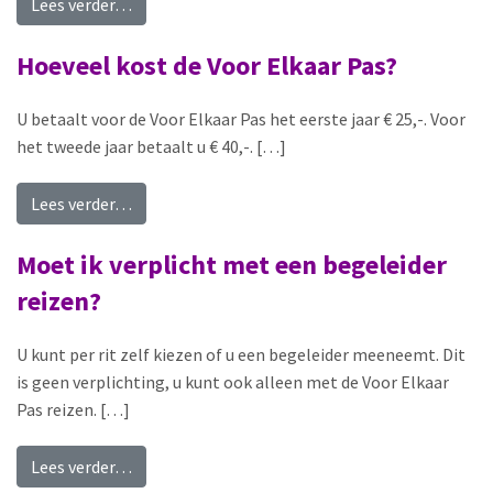
from Zijn er kosten verbonden aan het verstrekk
Lees verder…
Hoeveel kost de Voor Elkaar Pas?
U betaalt voor de Voor Elkaar Pas het eerste jaar € 25,-. Voor
het tweede jaar betaalt u € 40,-. […]
from Hoeveel kost de Voor Elkaar Pas?
Lees verder…
Moet ik verplicht met een begeleider
reizen?
U kunt per rit zelf kiezen of u een begeleider meeneemt. Dit
is geen verplichting, u kunt ook alleen met de Voor Elkaar
Pas reizen. […]
from Moet ik verplicht met een begeleider reize
Lees verder…