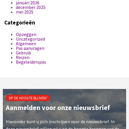
januari 2026
december 2025
mei 2025
Categorieën
Opzeggen
Uncategorized
Algemeen
Pas aanvragen
Gebruik
Reizen
Begeleiderspas
OP DE HOOGTE BLIJVEN?
Aanmelden voor onze nieuwsbrief
Hieronder kunt u zich inschrijven voor de nieuwsbrief. In
deze nieuwsbrief willen wij u op de hoogte brengen van de