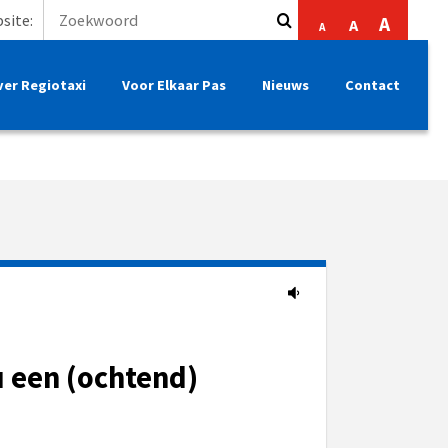
site:
A
A
A
ver Regiotaxi
Voor Elkaar Pas
Nieuws
Contact
 een (ochtend)