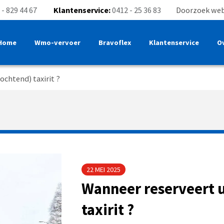
 - 829 44 67
Klantenservice:
0412 - 25 36 83
Doorzoek web
Home
Wmo-vervoer
Bravoflex
Klantenservice
O
ochtend) taxirit ?
22 MEI 2025
Wanneer reserveert u
taxirit ?