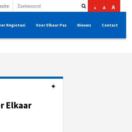
site:
A
A
A
ver Regiotaxi
Voor Elkaar Pas
Nieuws
Contact
r Elkaar