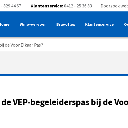
 - 829 44 67
Klantenservice:
0412 - 25 36 83
Doorzoek web
Home
Wmo-vervoer
Bravoflex
Klantenservice
O
ij de Voor Elkaar Pas?
 de VEP-begeleiderspas bij de Voo