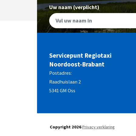
Uw naam (verplicht)
Servicepunt Regiotaxi
Noordoost-Brabant
Postadres:
Raadhuislaan 2
5341 GM Oss
Copyright 2026
Privacy verklaring