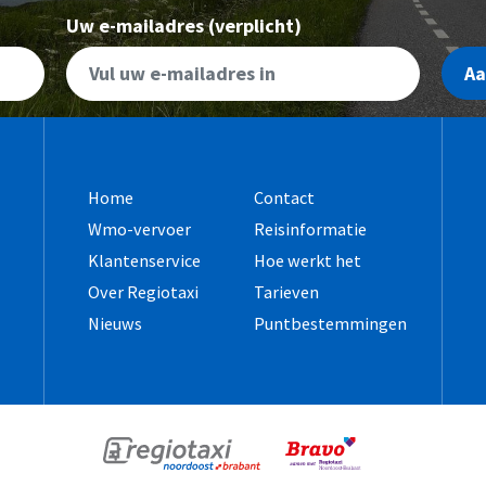
Uw e-mailadres (verplicht)
A
Home
Contact
Wmo-vervoer
Reisinformatie
Klantenservice
Hoe werkt het
Over Regiotaxi
Tarieven
Nieuws
Puntbestemmingen