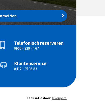
anmelden
Telefonisch reserveren
0900 - 829 44 67
Klantenservice
0412 - 25 36 83
Realisatie door:
Inkoppers