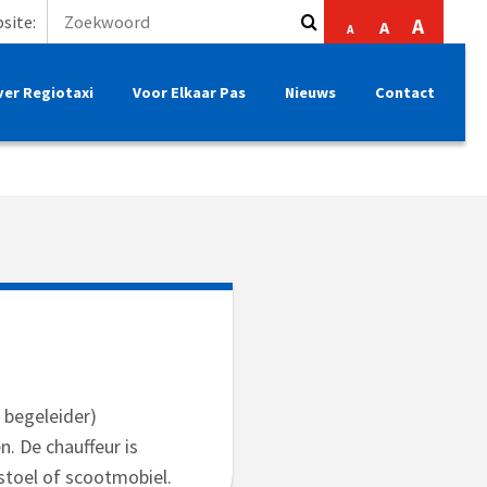
site:
A
A
A
ver Regiotaxi
Voor Elkaar Pas
Nieuws
Contact
 begeleider)
n. De chauffeur is
lstoel of scootmobiel.