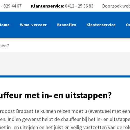
 - 829 44 67
Klantenservice:
0412 - 25 36 83
Doorzoek web
Home
Wmo-vervoer
Bravoflex
Klantenservice
O
ppen?
uffeur met in- en uitstappen?
doost Brabant te kunnen reizen moet u (eventueel met een
en. Indien gewenst helpt de chauffeur bij het in- en uitstappe
t in- en uitrijden en het juist en veilig vastzetten van de ro